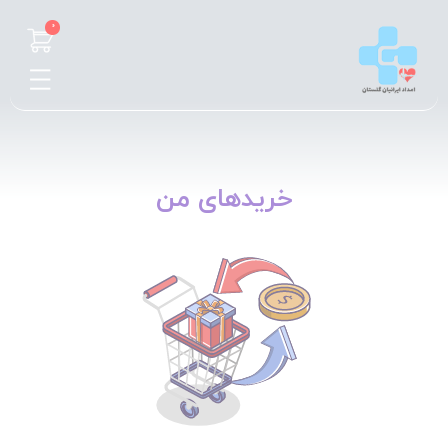
0
خریدهای من