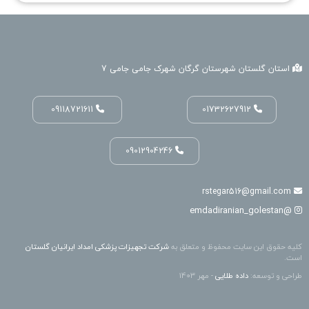
استان گلستان شهرستان گرگان شهرک جامی جامی 7
09118721611
01732627912
09012904246
rstegar516@gmail.com
@emdadiranian_golestan
کلیه حقوق این سایت محفوظ و متعلق به
شرکت تجهیزات پزشکی امداد ایرانیان گلستان
است.
طراحی و توسعه:
داده طلایی
- مهر 1403